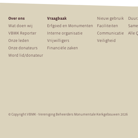
Over ons
Vraagbaak
Nieuw gebruik
Duur
Wat doen wij
Erfgoed en Monumenten
Faciliteiten
Same
VBMK Reporter
Interne organisatie
Communicatie
Alle 
Onze leden
Vrijwilligers
Veiligheid
Onze donateurs
Financiële zaken
Word lid/donateur
© Copyright VBMK - Vereniging Beheerders Monumentale Kerkgebouwen 2026