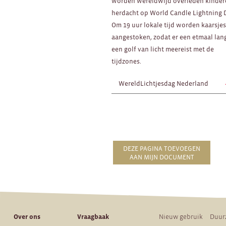
worden wereldwijd overleden kinder
herdacht op World Candle Lightning 
Om 19 uur lokale tijd worden kaarsje
aangestoken, zodat er een etmaal lan
een golf van licht meereist met de
tijdzones.
WereldLichtjesdag Nederland
DEZE PAGINA TOEVOEGEN
AAN MIJN DOCUMENT
Over ons
Vraagbaak
Nieuw gebruik
Duur