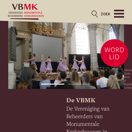
ZOEK
WORD
LID
Alkma
Grote
Kerk
©
Brigitt
Linske
De VBMK
De Vereniging van
Beheerders van
Monumentale
Kerkgebouwen in