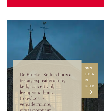
ONZE
De Broeker Kerk is horeca,
LEDEN
terras, expositieruimte,
IN
kerk, concertzaal,
BEELD
lezingenpodium,
trouwlocatie,
vergaderruimte,
uitvaartcentrum,