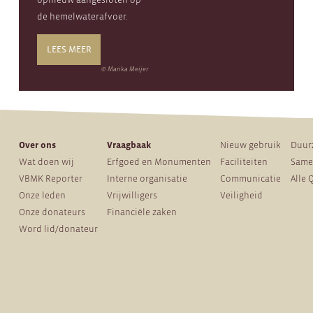
de hemelwaterafvoer.
LEES MEER
© Marika Meijer
Over ons
Vraagbaak
Nieuw gebruik
Duur
Wat doen wij
Erfgoed en Monumenten
Faciliteiten
Same
VBMK Reporter
Interne organisatie
Communicatie
Alle 
Onze leden
Vrijwilligers
Veiligheid
Onze donateurs
Financiële zaken
Word lid/donateur