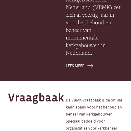
Nederland (VBMK) zet
zich al veertig jaar in
voor het behoud en
beheer van
monumentale
kerkgebouwen in
Nederland.
LEES MEER
Vraagbaak
De VBMK-Vraagbaak is dé online
kennisbank voor het behoud en
beheer van kerkgebouwen.
Speciaal bedoeld voor
organisaties voor kerkbeheer