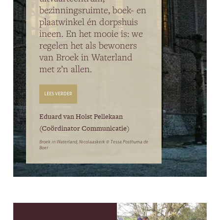
bezinningsruimte, boek- en
plaatwinkel én dorpshuis
ineen. En het mooie is: we
regelen het als bewoners
van Broek in Waterland
met z’n allen.
LEES VERDER
Eduard van Holst Pellekaan
(Coördinator Communicatie)
Broek in Waterland, Nicolaaskerk © Tessa Posthuma de
Boer