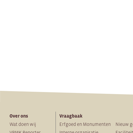
Over ons
Vraagbaak
Wat doen wij
Erfgoed en Monumenten
Nieuw g
VBMK Reporter
Interne organisatie
Facilitei