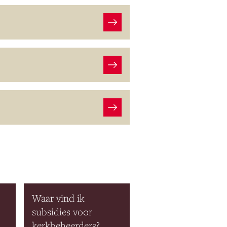
Waar vind ik
subsidies voor
kerkbeheerders?