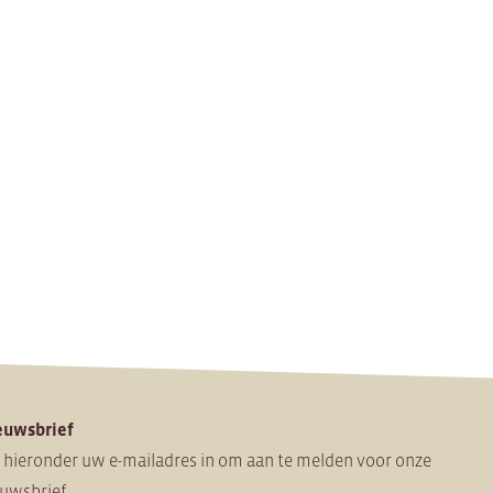
euwsbrief
 hieronder uw e-mailadres in om
aan te melden voor onze
uwsbrief.