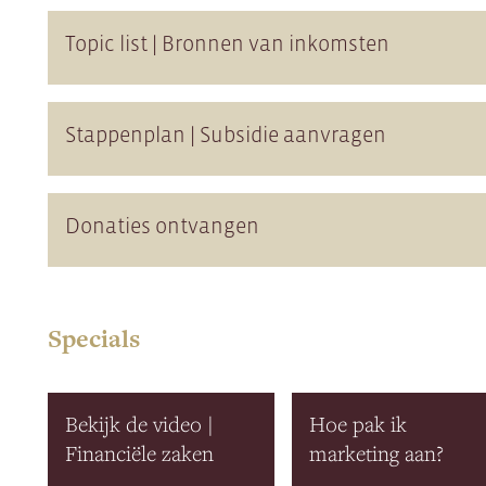
Topic list | Bronnen van inkomsten
Stappenplan | Subsidie aanvragen
Donaties ontvangen
Specials
Bekijk de video |
Hoe pak ik
Financiële zaken
marketing aan?