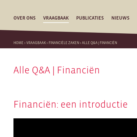
OVER ONS
VRAAGBAAK
PUBLICATIES
NIEUWS
HOME
>
VRAAGBAAK
>
FINANCIËLE ZAKEN
>
ALLE Q&A | FINANCIËN
Alle Q&A | Financiën
Financiën: een introductie