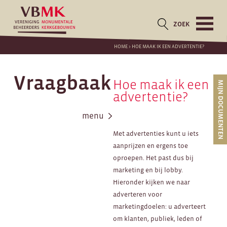
ZOEK
HOME
>
HOE MAAK IK EEN ADVERTENTIE?
Vraagbaak
Hoe maak ik een
MIJN DOCUMENTEN
advertentie?
menu
Met advertenties kunt u iets
aanprijzen en ergens toe
oproepen. Het past dus bij
marketing en bij lobby.
Hieronder kijken we naar
adverteren voor
marketingdoelen: u adverteert
om klanten, publiek, leden of