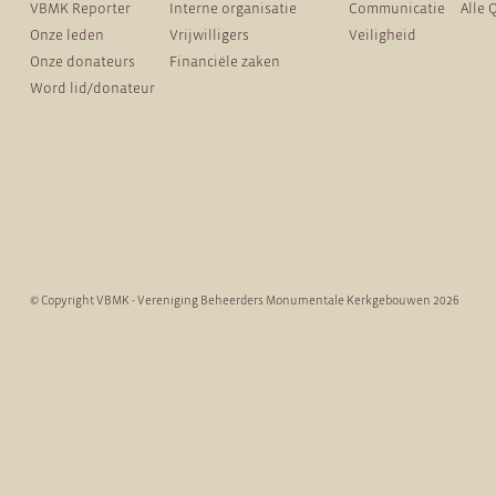
VBMK Reporter
Interne organisatie
Communicatie
Alle 
Onze leden
Vrijwilligers
Veiligheid
Onze donateurs
Financiële zaken
Word lid/donateur
© Copyright VBMK - Vereniging Beheerders Monumentale Kerkgebouwen 2026