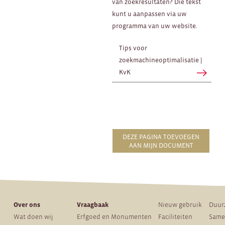
van zoekresultaten? Die tekst
kunt u aanpassen via uw
programma van uw website.
Tips voor
zoekmachineoptimalisatie |
KvK
DEZE PAGINA TOEVOEGEN
AAN MIJN DOCUMENT
Over ons
Vraagbaak
Nieuw gebruik
Duur
Wat doen wij
Erfgoed en Monumenten
Faciliteiten
Same