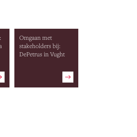
:
Omgaan met
a
stakeholders bij:
DePetrus in Vught