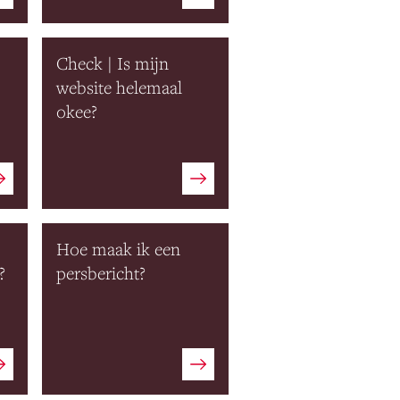
Check | Is mijn
website helemaal
okee?
Hoe maak ik een
?
persbericht?