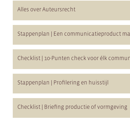
Alles over Auteursrecht
Stappenplan | Een communicatieproduct m
Checklist | 10-Punten check voor élk commu
Stappenplan | Profilering en huisstijl
Checklist | Briefing productie of vormgeving