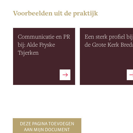
Voorbeelden uit de praktijk
Communicatie en PR
Een sterk profiel bij
bij: Alde Fryske
de Grote Kerk Bred
Tsjerken
DEZE PAGINA TOEVOEGEN
AAN MIJN DOCUMENT