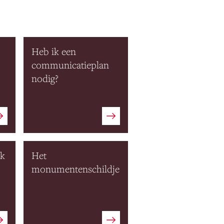
Heb ik een
communicatieplan
nodig?
ik
Het
?
monumentenschildje