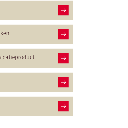
aken
nicatieproduct