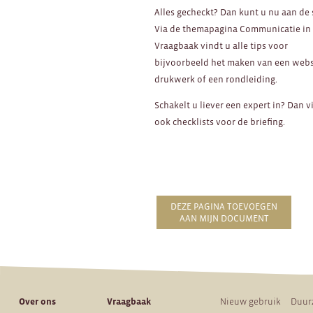
Alles gecheckt? Dan kunt u nu aan de 
Via de themapagina Communicatie in
Vraagbaak vindt u alle tips voor
bijvoorbeeld het maken van een webs
drukwerk of een rondleiding.
Schakelt u liever een expert in? Dan v
ook checklists voor de briefing.
DEZE PAGINA TOEVOEGEN
AAN MIJN DOCUMENT
Over ons
Vraagbaak
Nieuw gebruik
Duur