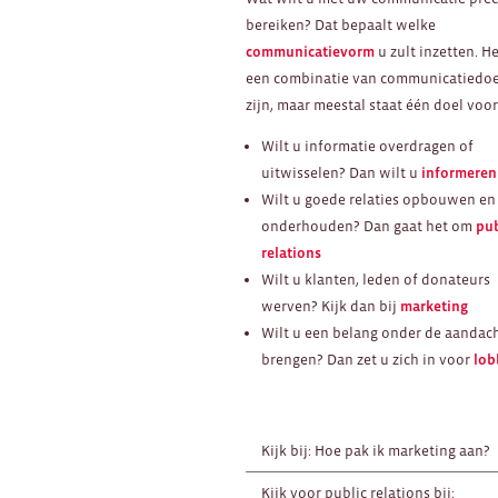
bereiken? Dat bepaalt welke
communicatievorm
u zult inzetten. H
een combinatie van communicatiedo
zijn, maar meestal staat één doel voo
Wilt u informatie overdragen of
uitwisselen? Dan wilt u
informeren
Wilt u goede relaties opbouwen en
onderhouden? Dan gaat het om
pub
relations
Wilt u klanten, leden of donateurs
werven? Kijk dan bij
marketing
Wilt u een belang onder de aandac
brengen? Dan zet u zich in voor
lob
Kijk bij: Hoe pak ik marketing aan?
Kijk voor public relations bij: