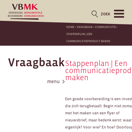
ZOEK
HOME
>
VRAAGBAAK
>
COMMUNICATIE
>
STAPPENPLAN | EEN
COMMUNICATIEPRODUCT MAKEN
Vraagbaak
Stappenplan | Een
communicatieprod
maken
menu
Een goede voorbereiding is een inves
die zich terugbetaalt. Begin niet zoma
met het maken van een flyer of
nieuwsbrief, maar bedenk eerst: waa
eigenlijk? Voor wie? En hoe? Doorloo