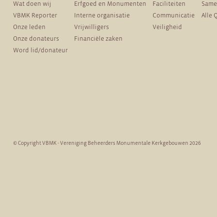
Wat doen wij
Erfgoed en Monumenten
Faciliteiten
Same
VBMK Reporter
Interne organisatie
Communicatie
Alle 
Onze leden
Vrijwilligers
Veiligheid
Onze donateurs
Financiële zaken
Word lid/donateur
© Copyright VBMK - Vereniging Beheerders Monumentale Kerkgebouwen 2026