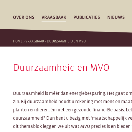
OVER ONS
VRAAGBAAK
PUBLICATIES
NIEUWS
HOME
>
VRAAGBAAK
>
DUURZAAMHEID EN MVO
Duurzaamheid en MVO
Duurzaamheid is méér dan energiebesparing. Het gaat om
zin. Bij duurzaamheid houdt u rekening met mens en maats
planten en dieren, én met een gezonde financiële basis. Le
duurzaamheid? Dan bent u bezig met ‘maatschappelijk v
dit themablok leggen we uit wat MVO precies is en biede