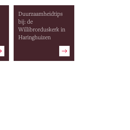
Duurzaamheidtips
bij: de
Willibrorduskerk in
Haringhuizen