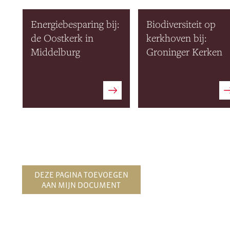
Energiebesparing bij:
Biodiversiteit op
de Oostkerk in
kerkhoven bij:
Middelburg
Groninger Kerken
DEZE PAGINA TOEVOEGEN
AAN MIJN DOCUMENT