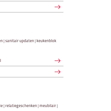
 | sanitair updaten | keukenblok
l
ie | relatiegeschenken | meubilair |