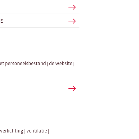
RE
t personeelsbestand | de website |
rlichting | ventilatie |