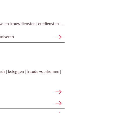
w- en trouwdiensten | erediensten | …
aniseren
nds | beleggen | fraude voorkomen |