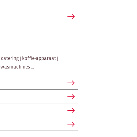
catering | koffie-apparaat |
atwasmachines …