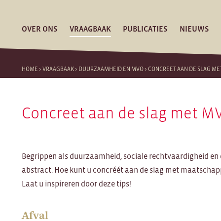
OVER ONS
VRAAGBAAK
PUBLICATIES
NIEUWS
HOME
>
VRAAGBAAK
>
DUURZAAMHEID EN MVO
>
CONCREET AAN DE SLAG ME
Concreet aan de slag met M
Begrippen als duurzaamheid, sociale rechtvaardigheid en e
abstract. Hoe kunt u concréét aan de slag met maatscha
Laat u inspireren door deze tips!
Afval