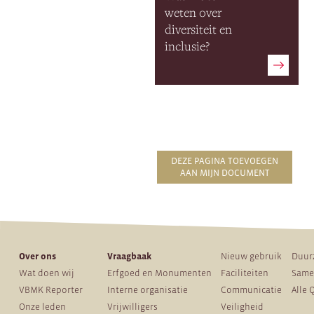
weten over
diversiteit en
inclusie?
DEZE PAGINA TOEVOEGEN
AAN MIJN DOCUMENT
Over ons
Vraagbaak
Nieuw gebruik
Duur
Wat doen wij
Erfgoed en Monumenten
Faciliteiten
Same
VBMK Reporter
Interne organisatie
Communicatie
Alle 
Onze leden
Vrijwilligers
Veiligheid