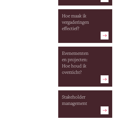
Hoe maak ik
vergaderingen
effectief?
Evenementen
en projecten:
Hoe houd ik
overzicht?
Stakeholder
management