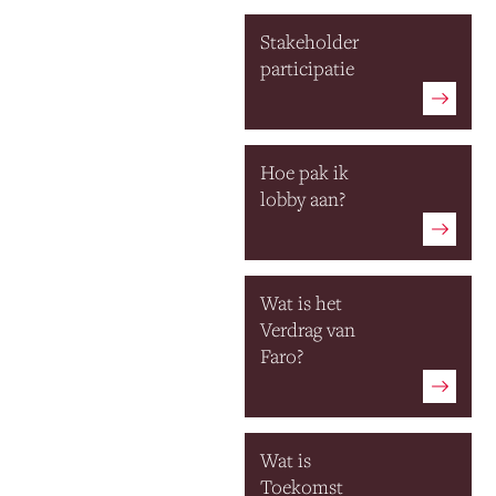
Stakeholder
participatie
Hoe pak ik
lobby aan?
Wat is het
Verdrag van
Faro?
Wat is
Toekomst