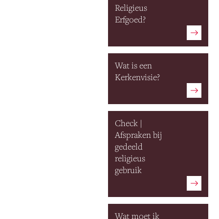
Religieus
Erfgoed?
Wat is een
Kerkenvisie?
Check |
Afspraken bij
gedeeld
religieus
gebruik
Wat moet ik