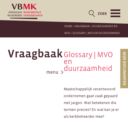
ZOEK
HOME
>
VRAAGBAAK
>
DUURZAAMHEID EN
MVO
>
GLOSSARY | MVO EN DUURZAAMHEID
Vraagbaak
Glossary | MVO
MIJN DOCUMENTEN
en
duurzaamheid
menu
Maatschappelijk verantwoord
ondernemen gaat vaak gepaard
met jargon. Wat betekenen die
termen precies? En wat kan je er
als kerkbeheerder mee?