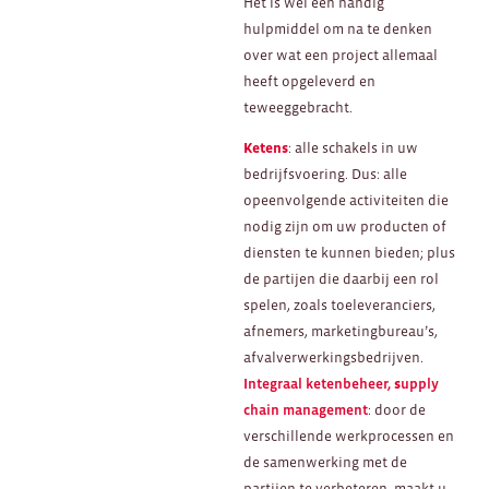
Het is wél een handig
hulpmiddel om na te denken
over wat een project allemaal
heeft opgeleverd en
teweeggebracht.
Ketens
: alle schakels in uw
bedrijfsvoering. Dus: alle
opeenvolgende activiteiten die
nodig zijn om uw producten of
diensten te kunnen bieden; plus
de partijen die daarbij een rol
spelen, zoals toeleveranciers,
afnemers, marketingbureau’s,
afvalverwerkingsbedrijven.
Integraal ketenbeheer,
s
upply
chain management
: door de
verschillende werkprocessen en
de samenwerking met de
partijen te verbeteren, maakt u