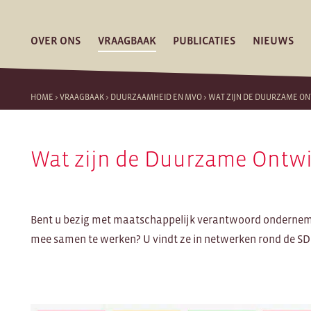
OVER ONS
VRAAGBAAK
PUBLICATIES
NIEUWS
HOME
>
VRAAGBAAK
>
DUURZAAMHEID EN MVO
>
WAT ZIJN DE DUURZAME O
Wat zijn de Duurzame Ontwi
Bent u bezig met maatschappelijk verantwoord ondernem
mee samen te werken? U vindt ze in netwerken rond de SDG