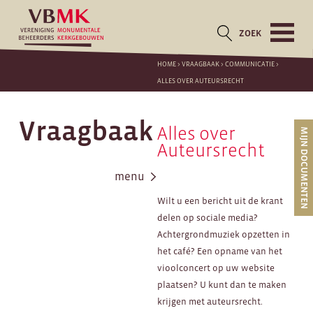
ZOEK
HOME
>
VRAAGBAAK
>
COMMUNICATIE
>
ALLES OVER AUTEURSRECHT
Vraagbaak
Alles over
MIJN DOCUMENTEN
Auteursrecht
menu
Wilt u een bericht uit de krant
delen op sociale media?
Achtergrondmuziek opzetten in
het café? Een opname van het
vioolconcert op uw website
plaatsen? U kunt dan te maken
krijgen met auteursrecht.