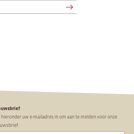
euwsbrief
 hieronder uw e-mailadres in om
aan te melden voor onze
uwsbrief.