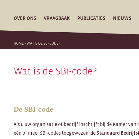
OVER ONS
VRAAGBAAK
PUBLICATIES
NIEUWS
HOME
>
WAT IS DE SBI-CODE?
Wat is de SBI-code?
De SBI-code
Als u uw organisatie of bedrijf inschrijft bij de Kamer va
één of meer SBI-codes toegewezen:
de Standaard Bedrijfs