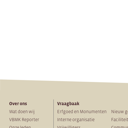
Over ons
Vraagbaak
Wat doen wij
Erfgoed en Monumenten
Nieuw g
VBMK Reporter
Interne organisatie
Facilitei
Onze leden
Vrijwilligers
Commun