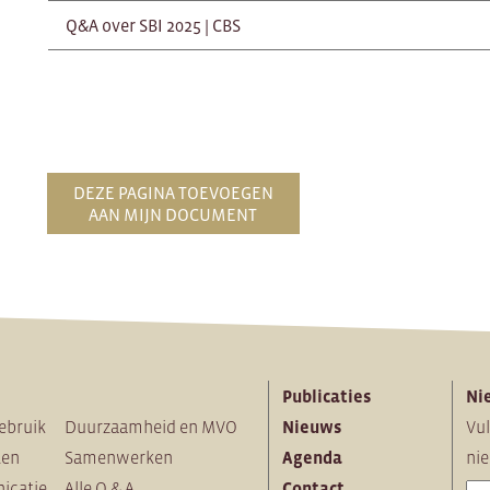
Q&A over SBI 2025 | CBS
DEZE PAGINA TOEVOEGEN
AAN MIJN DOCUMENT
Publicaties
Ni
ebruik
Duurzaamheid en MVO
Nieuws
Vul
ten
Samenwerken
Agenda
nie
icatie
Alle Q & A
Contact