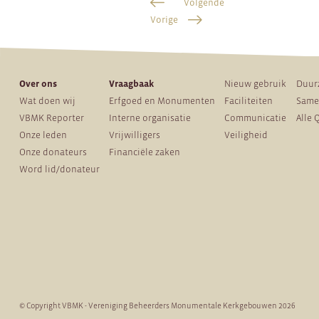
Volgende
Vorige
Over ons
Vraagbaak
Nieuw gebruik
Duur
Wat doen wij
Erfgoed en Monumenten
Faciliteiten
Same
VBMK Reporter
Interne organisatie
Communicatie
Alle 
Onze leden
Vrijwilligers
Veiligheid
Onze donateurs
Financiële zaken
Word lid/donateur
© Copyright VBMK - Vereniging Beheerders Monumentale Kerkgebouwen 2026