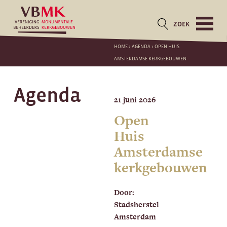
ZOEK
HOME
>
AGENDA
>
OPEN HUIS
AMSTERDAMSE KERKGEBOUWEN
Agenda
21 juni 2026
Open
Huis
Amsterdamse
kerkgebouwen
Door:
Stadsherstel
Amsterdam