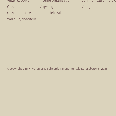
VBMK Reporter
Interne organisatie
Communicatie
Alle 
Onze leden
Vrijwilligers
Veiligheid
Onze donateurs
Financiële zaken
Word lid/donateur
© Copyright VBMK - Vereniging Beheerders Monumentale Kerkgebouwen 2026