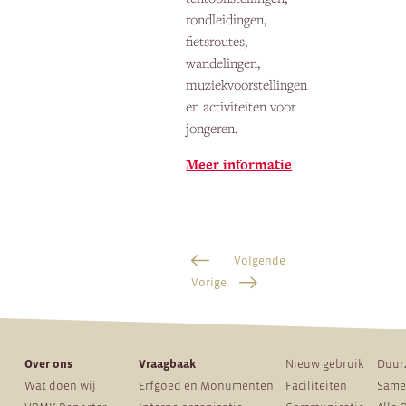
rondleidingen,
fietsroutes,
wandelingen,
muziekvoorstellingen
en activiteiten voor
jongeren.
Meer informatie
Volgende
Vorige
Over ons
Vraagbaak
Nieuw gebruik
Duur
Wat doen wij
Erfgoed en Monumenten
Faciliteiten
Same