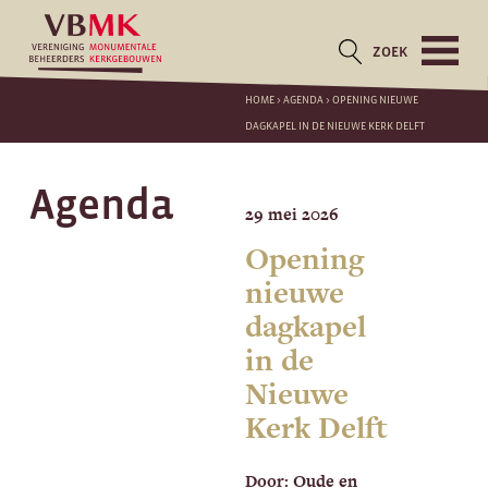
ZOEK
HOME
>
AGENDA
>
OPENING NIEUWE
DAGKAPEL IN DE NIEUWE KERK DELFT
Agenda
29 mei 2026
Opening
nieuwe
dagkapel
in de
Nieuwe
Kerk Delft
Door: Oude en