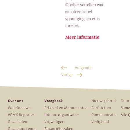
Gooijer vertellen wat
aan deze kapel
voorafging, en er is
muziek.
Meer informatie
Volgende
Vorige
Over ons
Vraagbaak
Nieuw gebruik
Duur
Wat doen wij
Erfgoed en Monumenten
Faciliteiten
Same
VBMK Reporter
Interne organisatie
Communicatie
Alle 
Onze leden
Vrijwilligers
Veiligheid
Onze donateurs
Financiële zaken