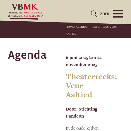
ZOEK
HOME
>
AGENDA
>
THEATERREEKS: VEUR
AALTIED
Agenda
6 juni 2025 t/m 20
november 2025
Theaterreeks:
Veur
Aaltied
Door: Stichting
Pandeon
In de oude kerken