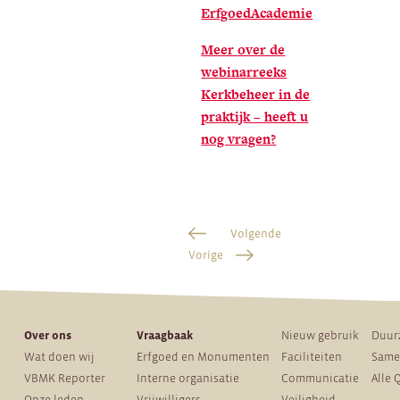
ErfgoedAcademie
Meer over de
webinarreeks
Kerkbeheer in de
praktijk – heeft u
nog vragen?
Volgende
Vorige
Over ons
Vraagbaak
Nieuw gebruik
Duur
Wat doen wij
Erfgoed en Monumenten
Faciliteiten
Same
VBMK Reporter
Interne organisatie
Communicatie
Alle 
Onze leden
Vrijwilligers
Veiligheid