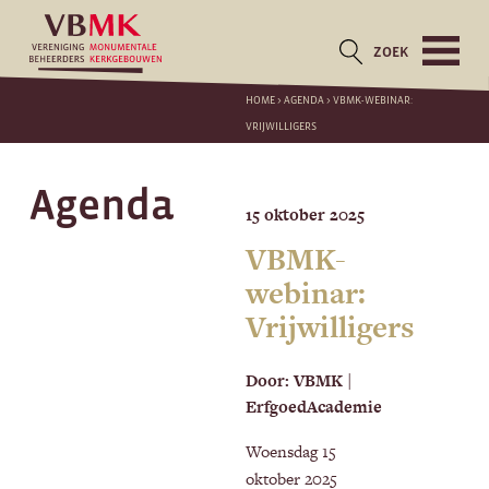
ZOEK
HOME
>
AGENDA
>
VBMK-WEBINAR:
VRIJWILLIGERS
Agenda
15 oktober 2025
VBMK-
webinar:
Vrijwilligers
Door: VBMK |
ErfgoedAcademie
Woensdag 15
oktober 2025