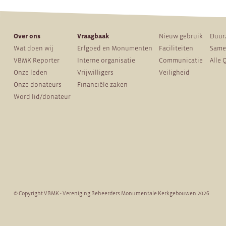
Over ons
Vraagbaak
Nieuw gebruik
Duur
Wat doen wij
Erfgoed en Monumenten
Faciliteiten
Same
VBMK Reporter
Interne organisatie
Communicatie
Alle 
Onze leden
Vrijwilligers
Veiligheid
Onze donateurs
Financiële zaken
Word lid/donateur
© Copyright VBMK - Vereniging Beheerders Monumentale Kerkgebouwen 2026