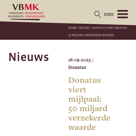
ZOEK
HOME
>
NIEUWS
>
DONATUS VIERT MIJLPAAL:
50 MILJARD VERZEKERDE WAARDE
Nieuws
18-09-2025
|
Donatus
Donatus
viert
mijlpaal:
50 miljard
verzekerde
waarde