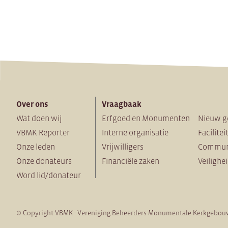
Over ons
Vraagbaak
Wat doen wij
Erfgoed en Monumenten
Nieuw g
VBMK Reporter
Interne organisatie
Facilitei
Onze leden
Vrijwilligers
Commun
Onze donateurs
Financiële zaken
Veilighe
Word lid/donateur
© Copyright VBMK - Vereniging Beheerders Monumentale Kerkgebou