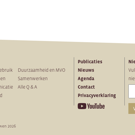
Publicaties
Ni
ebruik
Duurzaamheid en MVO
Nieuws
Vul
ten
Samenwerken
Agenda
nie
icatie
Alle Q & A
Contact
id
Privacyverklaring
wen 2026