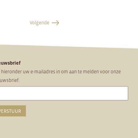
Volgende
euwsbrief
 hieronder uw e-mailadres in om
aan te melden voor onze
uwsbrief.
VERSTUUR