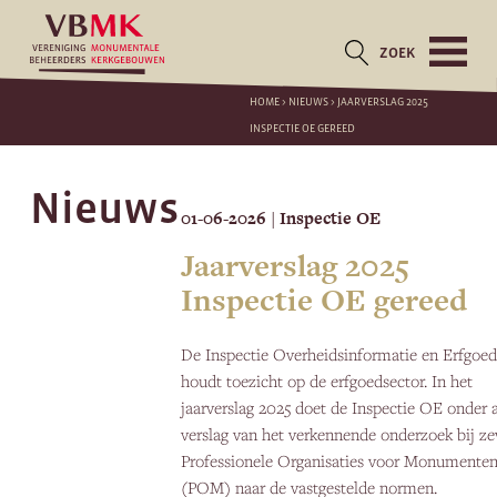
ZOEK
HOME
>
NIEUWS
>
JAARVERSLAG 2025
INSPECTIE OE GEREED
Nieuws
01-06-2026
Inspectie OE
|
Jaarverslag 2025
Inspectie OE gereed
De Inspectie Overheidsinformatie en Erfgoe
houdt toezicht op de erfgoedsector. In het
jaarverslag 2025 doet de Inspectie OE onder 
verslag van het verkennende onderzoek bij z
Professionele Organisaties voor Monumente
(POM) naar de vastgestelde normen.