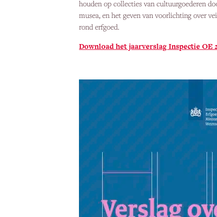
houden op collecties van cultuurgoederen do
musea, en het geven van voorlichting over vei
rond erfgoed.
Download het jaarverslag Inspectie OE 