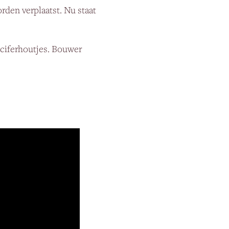
den verplaatst. Nu staat
uciferhoutjes. Bouwer