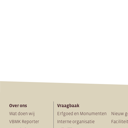
Over ons
Vraagbaak
Wat doen wij
Erfgoed en Monumenten
Nieuw g
VBMK Reporter
Interne organisatie
Facilitei