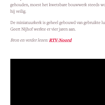
gehouden, moest het kwetsbare bouwwerk steeds wor
hij veilig.
De miniatuurkerk is geheel gebouwd van gebruikte l
Geert Nijhof werkte er vier jaren aan.
Bron en verder lezen:
RTV-Noord