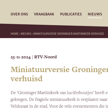
OVER ONS
VRAAGBAAK
PUBLICATIES
NIEUWS
HOME
>
NIEUWS
>
MINIATUURVERSIE GRONINGER MARTINIKERK VERHUISD
25-11-2024
RTV-Noord
|
Miniatuurversie Groninge
verhuisd
De ‘Groninger Martinikerk van luciferhoutjes’ heef
gekregen. De fragiele miniatuurkerk is verplaatst n
Veldspaat in de stad. Voor de vele evenementen die 