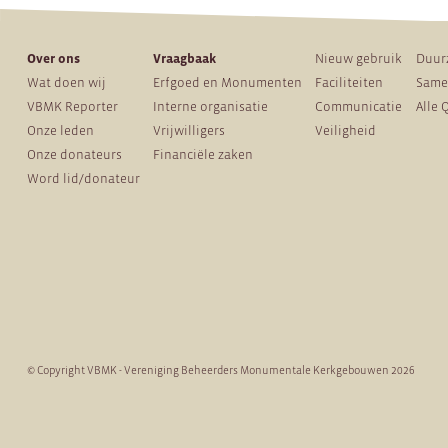
Over ons
Vraagbaak
Nieuw gebruik
Duur
Wat doen wij
Erfgoed en Monumenten
Faciliteiten
Same
VBMK Reporter
Interne organisatie
Communicatie
Alle 
Onze leden
Vrijwilligers
Veiligheid
Onze donateurs
Financiële zaken
Word lid/donateur
© Copyright VBMK - Vereniging Beheerders Monumentale Kerkgebouwen 2026