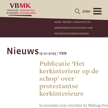
ZOEK
HOME
>
NIEUWS
>
PUBLICATIE ‘HET
KERKINTERIEUR OP DE SCHOP’ OVER
PROTESTANTSE KERKINTERIEURS
Nieuws
15-10-2025
VKB
|
Publicatie ‘Het
kerkinterieur op de
schop’ over
protestantse
kerkinterieurs
In november 2025 verschijnt bij Walburg Pers