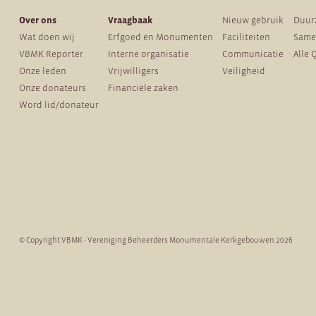
Over ons
Vraagbaak
Nieuw gebruik
Duur
Wat doen wij
Erfgoed en Monumenten
Faciliteiten
Same
VBMK Reporter
Interne organisatie
Communicatie
Alle 
Onze leden
Vrijwilligers
Veiligheid
Onze donateurs
Financiële zaken
Word lid/donateur
© Copyright VBMK - Vereniging Beheerders Monumentale Kerkgebouwen 2026