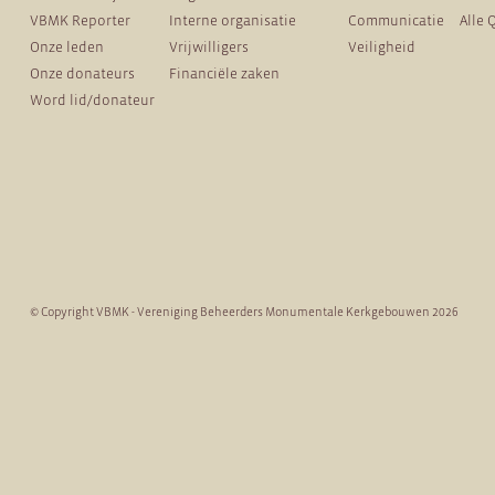
VBMK Reporter
Interne organisatie
Communicatie
Alle 
Onze leden
Vrijwilligers
Veiligheid
Onze donateurs
Financiële zaken
Word lid/donateur
© Copyright VBMK - Vereniging Beheerders Monumentale Kerkgebouwen 2026