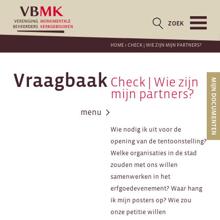
ZOEK
HOME
>
CHECK | WIE ZIJN MIJN PARTNERS?
Vraagbaak
Check | Wie zijn
MIJN DOCUMENTEN
mijn partners?
menu
Wie nodig ik uit voor de
opening van de tentoonstelling?
Welke organisaties in de stad
zouden met ons willen
samenwerken in het
erfgoedevenement? Waar hang
ik mijn posters op? Wie zou
onze petitie willen