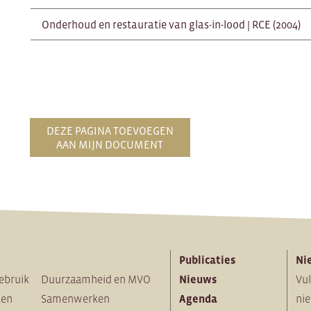
Onderhoud en restauratie van glas-in-lood | RCE (2004)
DEZE PAGINA TOEVOEGEN
AAN MIJN DOCUMENT
Publicaties
Ni
ebruik
Duurzaamheid en MVO
Nieuws
Vul
ten
Samenwerken
Agenda
nie