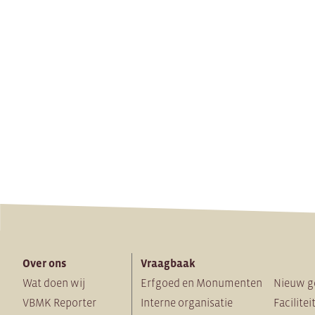
Over ons
Vraagbaak
Wat doen wij
Erfgoed en Monumenten
Nieuw g
VBMK Reporter
Interne organisatie
Facilitei