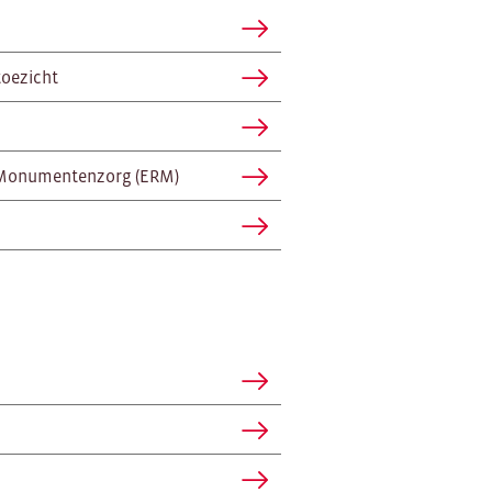
toezicht
it Monumentenzorg (ERM)