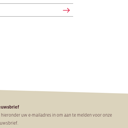
euwsbrief
 hieronder uw e-mailadres in om
aan te melden voor onze
uwsbrief.