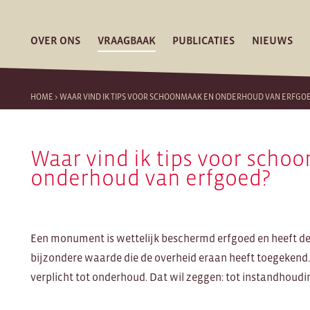
OVER ONS
VRAAGBAAK
PUBLICATIES
NIEUWS
HOME
>
WAAR VIND IK TIPS VOOR SCHOONMAAK EN ONDERHOUD VAN ERFGO
Waar vind ik tips voor scho
onderhoud van erfgoed?
Een monument is wettelijk beschermd erfgoed en heeft d
bijzondere waarde die de overheid eraan heeft toegekend.
verplicht tot onderhoud. Dat wil zeggen: tot instandhou