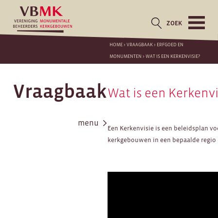
ZOEK
HOME
>
VRAAGBAAK
>
ERFGOED EN
MONUMENTEN
>
WAT IS EEN KERKENVISIE?
Vraagbaak
Wat is een Kerkenvi
menu
Een Kerkenvisie is een beleidsplan vo
kerkgebouwen in een bepaalde regio 