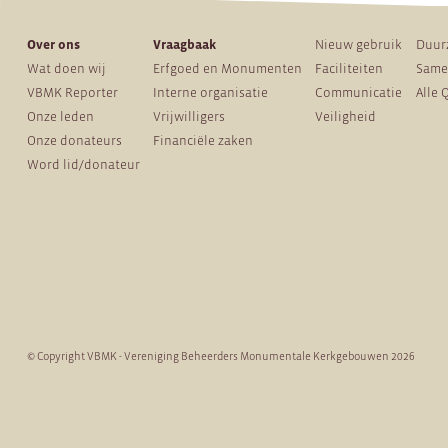
Over ons
Vraagbaak
Nieuw gebruik
Duur
Wat doen wij
Erfgoed en Monumenten
Faciliteiten
Same
VBMK Reporter
Interne organisatie
Communicatie
Alle 
Onze leden
Vrijwilligers
Veiligheid
Onze donateurs
Financiële zaken
Word lid/donateur
© Copyright VBMK - Vereniging Beheerders Monumentale Kerkgebouwen 2026