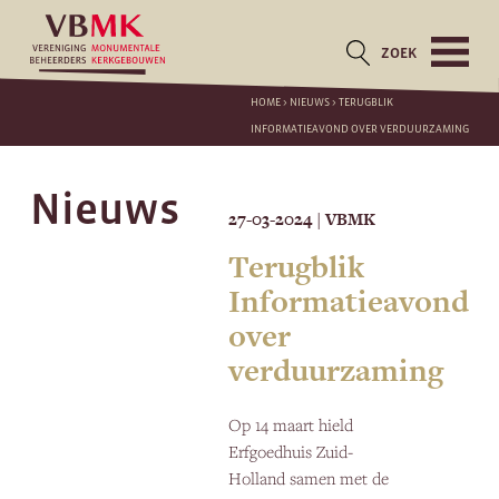
ZOEK
HOME
>
NIEUWS
>
TERUGBLIK
INFORMATIEAVOND OVER VERDUURZAMING
Nieuws
27-03-2024
VBMK
|
Terugblik
Informatieavond
over
verduurzaming
Op 14 maart hield
Erfgoedhuis Zuid-
Holland samen met de