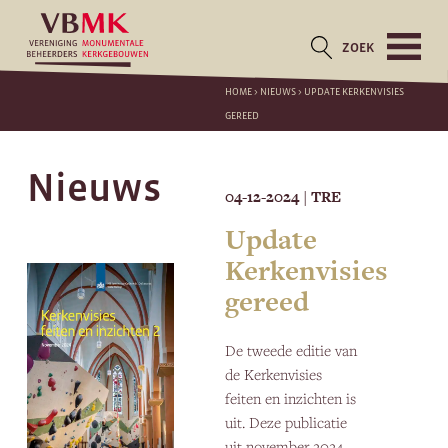
ZOEK
HOME
>
NIEUWS
>
UPDATE KERKENVISIES
GEREED
Nieuws
04-12-2024
TRE
|
Update
Kerkenvisies
gereed
De tweede editie van
de Kerkenvisies
feiten en inzichten is
uit. Deze publicatie
uit november 2024