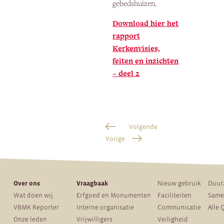
gebedshuizen.
Download hier het
rapport
Kerkenvisies,
feiten en inzichten
– deel 2
Volgende
Vorige
Over ons
Vraagbaak
Nieuw gebruik
Duur
Wat doen wij
Erfgoed en Monumenten
Faciliteiten
Same
VBMK Reporter
Interne organisatie
Communicatie
Alle 
Onze leden
Vrijwilligers
Veiligheid