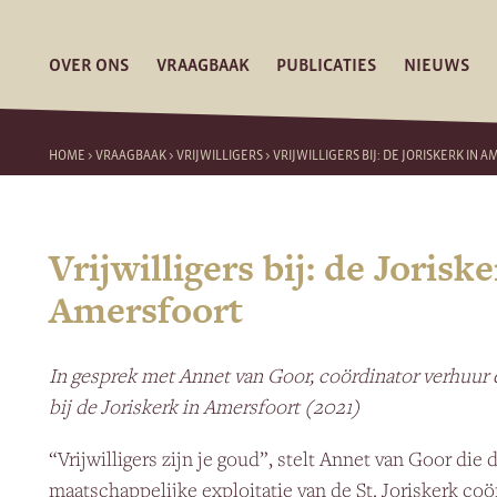
OVER ONS
VRAAGBAAK
PUBLICATIES
NIEUWS
HOME
>
VRAAGBAAK
>
VRIJWILLIGERS
>
VRIJWILLIGERS BIJ: DE JORISKERK IN 
Vrijwilligers bij: de Joriske
Amersfoort
In gesprek met Annet van Goor, coördinator verhuur 
bij de Joriskerk in Amersfoort (2021)
“Vrijwilligers zijn je goud”, stelt Annet van Goor die 
maatschappelijke exploitatie van de St. Joriskerk co