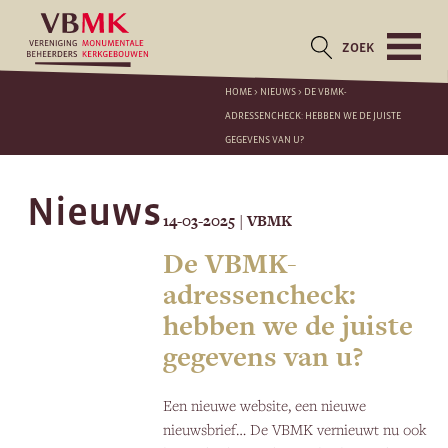
ZOEK
HOME
>
NIEUWS
>
DE VBMK-
ADRESSENCHECK: HEBBEN WE DE JUISTE
GEGEVENS VAN U?
Nieuws
14-03-2025
VBMK
|
De VBMK-
adressencheck:
hebben we de juiste
gegevens van u?
Een nieuwe website, een nieuwe
nieuwsbrief… De VBMK vernieuwt nu ook