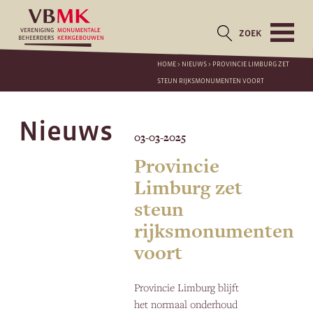
ZOEK
HOME
>
NIEUWS
>
PROVINCIE LIMBURG ZET
STEUN RIJKSMONUMENTEN VOORT
Nieuws
03-03-2025
Provincie
Limburg zet
steun
rijksmonumenten
voort
Provincie Limburg blijft
het normaal onderhoud