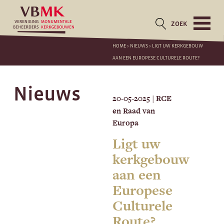
ZOEK
HOME
>
NIEUWS
>
LIGT UW KERKGEBOUW
AAN EEN EUROPESE CULTURELE ROUTE?
Nieuws
20-05-2025
RCE
|
en Raad van
Europa
Ligt uw
kerkgebouw
aan een
Europese
Culturele
Route?