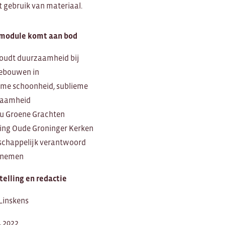
t gebruik van materiaal.
 module komt aan bod
oudt duurzaamheid bij
ebouwen in
eme schoonheid, sublieme
zaamheid
u Groene Grachten
ting Oude Groninger Kerken
chappelijk verantwoord
rnemen
elling en redactie
 Linskens
 2022