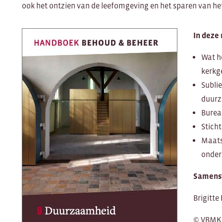
ook het ontzien van de leefomgeving en het sparen van he
In deze
Wat h
kerkg
Subli
duur
Burea
Stich
Maats
onde
Samenst
Brigitte
© VBMK,