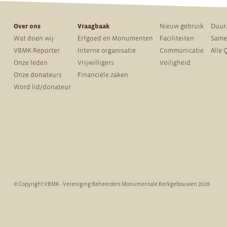
Over ons
Vraagbaak
Nieuw gebruik
Duur
Wat doen wij
Erfgoed en Monumenten
Faciliteiten
Same
VBMK Reporter
Interne organisatie
Communicatie
Alle 
Onze leden
Vrijwilligers
Veiligheid
Onze donateurs
Financiële zaken
Word lid/donateur
© Copyright VBMK - Vereniging Beheerders Monumentale Kerkgebouwen 2026