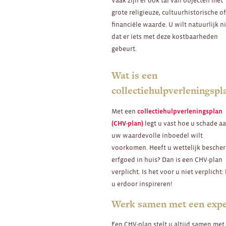
Vaak zijn er ook tal van objecten met
grote religieuze, cultuurhistorische o
financiële waarde. U wilt natuurlijk n
dat er iets met deze kostbaarheden
gebeurt.
Wat is een
collectiehulpverleningspl
Met een
collectiehulpverleningsplan
(CHV-plan)
legt u vast hoe u schade a
uw waardevolle inboedel wilt
voorkomen. Heeft u wettelijk besche
erfgoed in huis? Dan is een CHV-plan
verplicht. Is het voor u niet verplicht: 
u erdoor inspireren!
Werk samen met een expe
Een CHV-plan stelt u altijd samen met