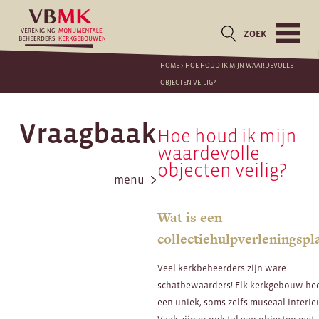
ZOEK
HOME
>
HOE HOUD IK MIJN WAARDEVOLLE
OBJECTEN VEILIG?
Vraagbaak
Hoe houd ik mijn
waardevolle
objecten veilig?
menu
Wat is een
collectiehulpverleningspl
Veel kerkbeheerders zijn ware
schatbewaarders! Elk kerkgebouw he
een uniek, soms zelfs museaal interieu