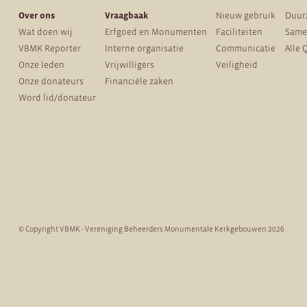
Over ons
Vraagbaak
Nieuw gebruik
Duur
Wat doen wij
Erfgoed en Monumenten
Faciliteiten
Same
VBMK Reporter
Interne organisatie
Communicatie
Alle 
Onze leden
Vrijwilligers
Veiligheid
Onze donateurs
Financiële zaken
Word lid/donateur
© Copyright VBMK - Vereniging Beheerders Monumentale Kerkgebouwen 2026