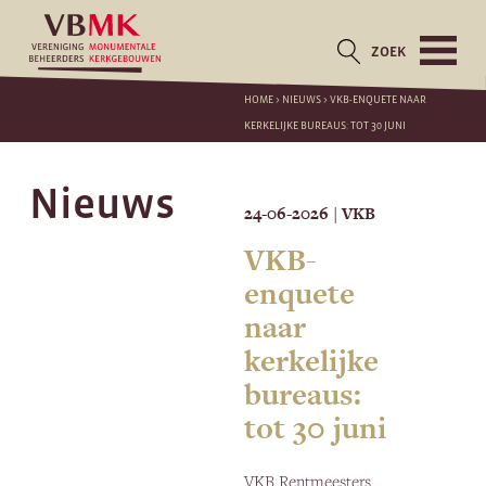
ZOEK
HOME
>
NIEUWS
>
VKB-ENQUETE NAAR
KERKELIJKE BUREAUS: TOT 30 JUNI
Nieuws
24-06-2026
VKB
|
VKB-
enquete
naar
kerkelijke
bureaus:
tot 30 juni
VKB Rentmeesters