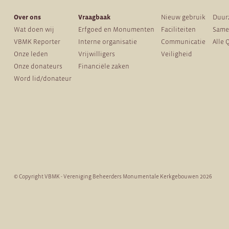
Over ons
Vraagbaak
Nieuw gebruik
Duur
Wat doen wij
Erfgoed en Monumenten
Faciliteiten
Same
VBMK Reporter
Interne organisatie
Communicatie
Alle 
Onze leden
Vrijwilligers
Veiligheid
Onze donateurs
Financiële zaken
Word lid/donateur
© Copyright VBMK - Vereniging Beheerders Monumentale Kerkgebouwen 2026