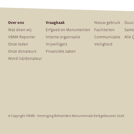
Over ons
Vraagbaak
Nieuw gebruik
Duur
Wat doen wij
Erfgoed en Monumenten
Faciliteiten
Same
VBMK Reporter
Interne organisatie
Communicatie
Alle 
Onze leden
Vrijwilligers
Veiligheid
Onze donateurs
Financiële zaken
Word lid/donateur
© Copyright VBMK - Vereniging Beheerders Monumentale Kerkgebouwen 2026