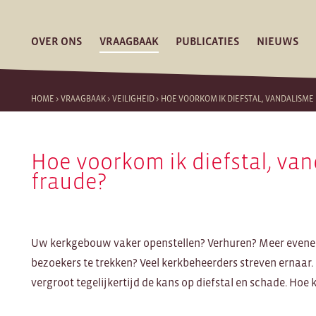
OVER ONS
VRAAGBAAK
PUBLICATIES
NIEUWS
HOME
>
VRAAGBAAK
>
VEILIGHEID
>
HOE VOORKOM IK DIEFSTAL, VANDALISME
Hoe voorkom ik diefstal, va
fraude?
Uw kerkgebouw vaker openstellen? Verhuren? Meer even
bezoekers te trekken? Veel kerkbeheerders streven ernaar
vergroot tegelijkertijd de kans op diefstal en schade. Ho