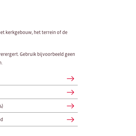
t kerkgebouw, het terrein of de
 verergert. Gebruik bijvoorbeeld geen
n.
4)
ed