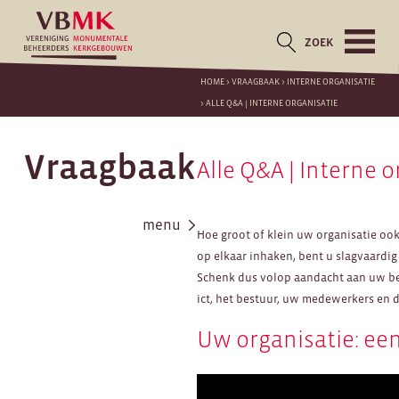
ZOEK
HOME
>
VRAAGBAAK
>
INTERNE ORGANISATIE
>
ALLE Q&A | INTERNE ORGANISATIE
Vraagbaak
Alle Q&A | Interne o
menu
Hoe groot of klein uw organisatie ook 
op elkaar inhaken, bent u slagvaardi
Schenk dus volop aandacht aan uw bel
ict, het bestuur, uw medewerkers en 
Uw organisatie: een